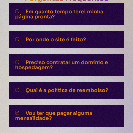
Em quanto tempo terei minha
página pronta?
Por onde o site é feito?
Preciso contratar um domínio e
hospedagem?
Qual é a política de reembolso?
Vou ter que pagar alguma
mensalidade?